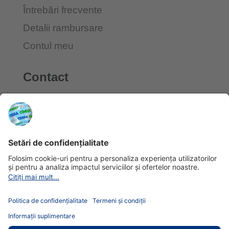
Întrebări frecvente
Detalii rambursare
Contul meu
Contact
L-V:
09:00 – 17:30
Tel.:
0376448558
Email:
suport@terracredit.ro /
juridic@terracredit.ro /
reclamatii@terracredit.ro
Adresă:
Oraș Sibiu, Str. General
Magheru Nr. 44, Județ Sibiu