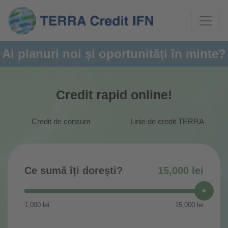
i planuri noi și oportunități în minte? No
Credit rapid online!
Credit de consum
Linie de credit TERRA
Ce sumă îți dorești?
15,000
lei
1,000
lei
15,000
lei