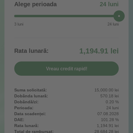
Alege perioada
24
luni
3
luni
24
luni
1,194.91
lei
Rata lunară:
Vreau credit rapid!
Suma solicitată:
15,000.00
lei
Dobânda lunară:
570.18
lei
Dobândă/zi:
0.20
%
Perioada:
24
luni
Data scadenței:
07.08.2028
DAE:
101.28
%
Rata lunară:
1,194.91
lei
Total de rambursat:
28,684.28
lei